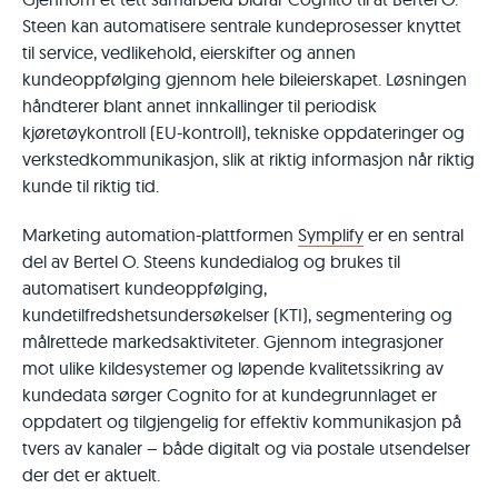
Steen kan automatisere sentrale kundeprosesser knyttet
til service, vedlikehold, eierskifter og annen
kundeoppfølging gjennom hele bileierskapet. Løsningen
håndterer blant annet innkallinger til periodisk
kjøretøykontroll (EU-kontroll), tekniske oppdateringer og
verkstedkommunikasjon, slik at riktig informasjon når riktig
kunde til riktig tid.
Marketing automation-plattformen
Symplify
er en sentral
del av Bertel O. Steens kundedialog og brukes til
automatisert kundeoppfølging,
kundetilfredshetsundersøkelser (KTI), segmentering og
målrettede markedsaktiviteter. Gjennom integrasjoner
mot ulike kildesystemer og løpende kvalitetssikring av
kundedata sørger Cognito for at kundegrunnlaget er
oppdatert og tilgjengelig for effektiv kommunikasjon på
tvers av kanaler – både digitalt og via postale utsendelser
der det er aktuelt.