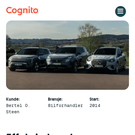
Skip
to
content
Kunde:
Bransje:
Start:
Bertel O.
Bilforhandler
2014
Steen