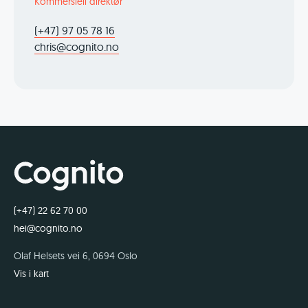
Kommersiell direktør
(+47) 97 05 78 16
chris@cognito.no
(+47) 22 62 70 00
hei@cognito.no
Olaf Helsets vei 6, 0694 Oslo
Vis i kart