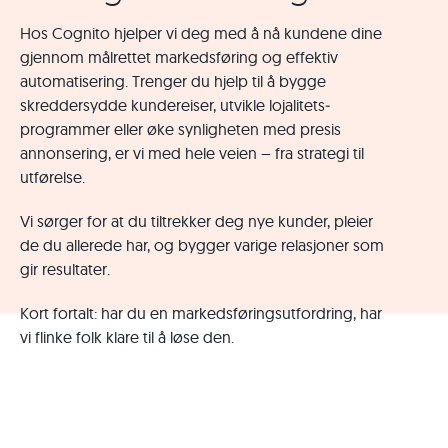
Hos Cognito hjelper vi deg med å nå kundene dine
gjennom målrettet markeds­føring og effektiv
automatisering. Trenger du hjelp til å bygge
skredder­sydde kundereiser, utvikle lojalitets­
programmer eller øke synligheten med presis
annonsering, er vi med hele veien – fra strategi til
utførelse.
Vi sørger for at du til­trekker deg nye kunder, pleier
de du allerede har, og bygger varige relasjoner som
gir resultater.
Kort fortalt: har du en markeds­førings­utfordring, har
vi flinke folk klare til å løse den.